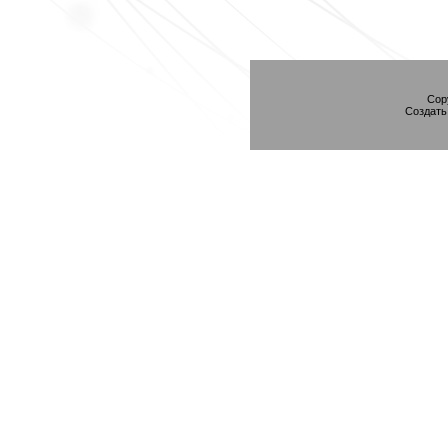
Cop
Создат