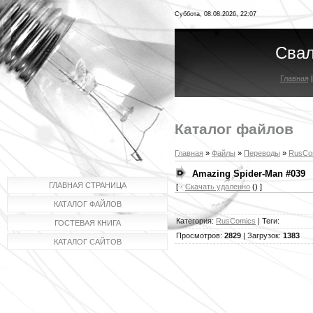
Суббота, 08.08.2026, 22:07
Свал
Главная
Каталог файлов
Главная
»
Файлы
»
Переводы
»
RusCo
Amazing Spider-Man #039
ГЛАВНАЯ СТРАНИЦА
[ ·
Скачать удаленно
() ]
КАТАЛОГ ФАЙЛОВ
Категория
:
RusComics
|
Теги
:
ГОСТЕВАЯ КНИГА
Просмотров
:
2829
|
Загрузок
:
1383
КАТАЛОГ САЙТОВ