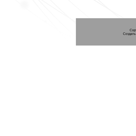
Cop
Создат