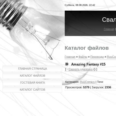
Суббота, 08.08.2026, 22:42
Свал
Главная
Каталог файлов
Главная
»
Файлы
»
Переводы
»
RusCo
Amazing Fantasy #15
ГЛАВНАЯ СТРАНИЦА
[ ·
Скачать удаленно
() ]
КАТАЛОГ ФАЙЛОВ
Категория
:
RusComics
|
Теги
:
ГОСТЕВАЯ КНИГА
Просмотров
:
5379
|
Загрузок
:
2336
КАТАЛОГ САЙТОВ