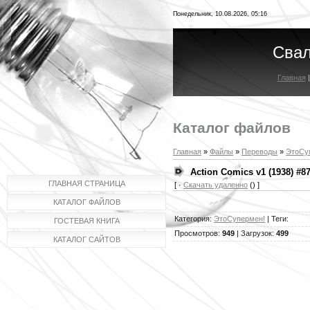
Понедельник, 10.08.2026, 05:16
Свал
Главная
Каталог файлов
Главная
»
Файлы
»
Переводы
»
ЭтоСу
Action Comics v1 (1938) #8
ГЛАВНАЯ СТРАНИЦА
[ ·
Скачать удаленно
() ]
КАТАЛОГ ФАЙЛОВ
Категория
:
ЭтоСупермен!
|
Теги
:
ГОСТЕВАЯ КНИГА
Просмотров
:
949
|
Загрузок
:
499
КАТАЛОГ САЙТОВ