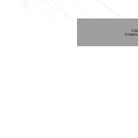
Cop
Создат