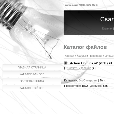
Понедельник, 10.08.2026, 05:13
Свал
Главная
Каталог файлов
Главная
»
Файлы
»
Переводы
»
ЭтоСу
Action Comics v2 (2011) #1
ГЛАВНАЯ СТРАНИЦА
[ ·
Скачать удаленно
() ]
КАТАЛОГ ФАЙЛОВ
Категория
:
ЭтоСупермен!
|
Теги
:
ГОСТЕВАЯ КНИГА
Просмотров
:
1822
|
Загрузок
:
646
КАТАЛОГ САЙТОВ