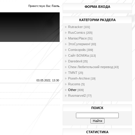
Приветствую Вас
Гость
ФОРМА ВХОДА
КАТЕГОРИИ РАЗДЕЛА
Rutracker
[101]
RusComics
[205]
ManiacPlace
[51]
ЭтоСупермен!
[83]
Comixopolis
[309]
Сайт БОМЖа
[113]
Daredevil
[35]
Chew Любительский перевод
[43]
TMNT
[25]
Pseeh-Archive
[19]
03.05.2022, 13:30
Rucoms
[5]
Other
[809]
Rusmarvel2
[77]
ПОИСК
СТАТИСТИКА