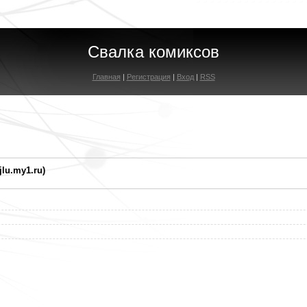
Свалка комиксов
Главная
|
Регистрация
|
Вход
|
RSS
jlu.my1.ru)