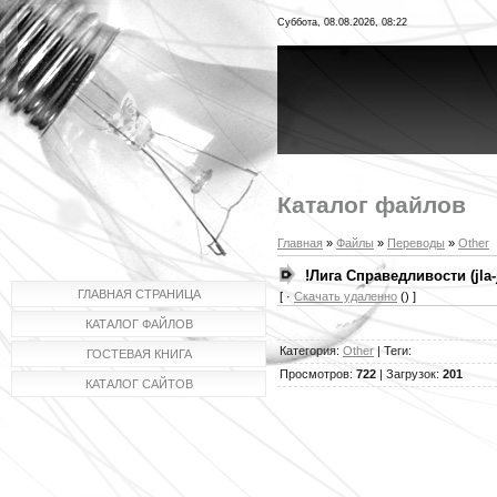
Суббота, 08.08.2026, 08:22
Каталог файлов
Главная
»
Файлы
»
Переводы
»
Other
!Лига Справедливости (jla-
ГЛАВНАЯ СТРАНИЦА
[ ·
Скачать удаленно
() ]
КАТАЛОГ ФАЙЛОВ
Категория
:
Other
|
Теги
:
ГОСТЕВАЯ КНИГА
Просмотров
:
722
|
Загрузок
:
201
КАТАЛОГ САЙТОВ