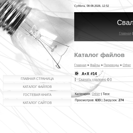
Суббота, 08.08.2026, 12:52
Свал
Главная
Каталог файлов
Главная
»
Файлы
»
Переводы
»
Other
A+X #14
ГЛАВНАЯ СТРАНИЦА
[ ·
Скачать удаленно
() ]
КАТАЛОГ ФАЙЛОВ
Категория
:
Other
|
Теги
:
ГОСТЕВАЯ КНИГА
Просмотров
:
633
|
Загрузок
:
274
КАТАЛОГ САЙТОВ