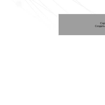
Cop
Создат