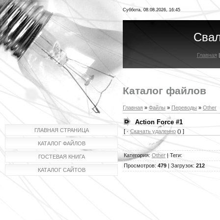
Суббота, 08.08.2026, 16:45
Свал
Главная
Каталог файлов
Главная
»
Файлы
»
Переводы
»
Other
Action Force #1
ГЛАВНАЯ СТРАНИЦА
[ ·
Скачать удаленно
() ]
КАТАЛОГ ФАЙЛОВ
Категория
:
Other
|
Теги
:
ГОСТЕВАЯ КНИГА
Просмотров
:
479
|
Загрузок
:
212
КАТАЛОГ САЙТОВ