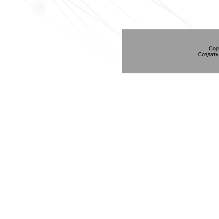
Cop
Создат